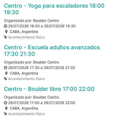
Centro - Yoga para escaladores 18:00
19:30
Organizado por:
Boulder Centro
29/07/2026 18:00
a
29/07/2026 19:30
CABA
,
Argentina
Acontecimiento físico
Centro - Escuela adultos avanzados
17:30 21:30
Organizado por:
Boulder Centro
29/07/2026 17:30
a
29/07/2026 21:30
CABA
,
Argentina
Acontecimiento físico
Centro - Boulder libre 17:00 22:00
Organizado por:
Boulder Centro
29/07/2026 17:00
a
29/07/2026 22:00
CABA
,
Argentina
Acontecimiento físico