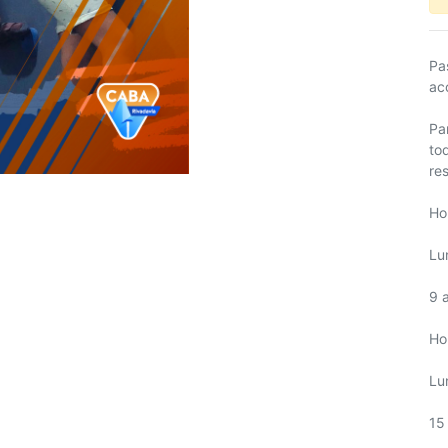
Pa
ac
Pa
to
re
Ho
Lu
9 
Hor
Lu
15