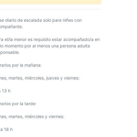
se diario de escalada solo para niñes con
ompañante.
ra el/la menor es requisito estar acompañado/a en
do momento por al menos una persona adulta
sponsable.
rarios por la mañana:
nes, martes, miércoles, jueves y viernes:
a 13 h
arios por la tarde:
nes, martes, miércoles y viernes:
 a 18 h